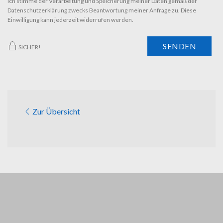
Ich stimme der Verarbeitung und Speicherung meiner Daten gemäß der
Datenschutzerklärung zwecks Beantwortung meiner Anfrage zu. Diese
Einwilligung kann jederzeit widerrufen werden.
SENDEN
SICHER!
Zur Übersicht