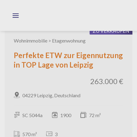
Skip
to
content
ZU VERKAUFEN
Wohnimmobilie > Etagenwohnung
Perfekte ETW zur Eigennutzung
in TOP Lage von Leipzig
263.000 €
04229 Leipzig, Deutschland
SC 5044a
1900
72 m²
570 m²
3