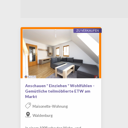
ZU VERKAUFEN
Anschauen * Einziehen * Wohlfühlen -
Gemütliche teilmöblierte ETW am
Markt
Maisonette-Wohnung
Waldenburg
In einem 1998 erbauten Wohn- und