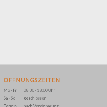
ÖFFNUNGSZEITEN
Mo - Fr
08:00 - 18:00 Uhr
Sa - So
geschlossen
Termin
nach Vereinbarung