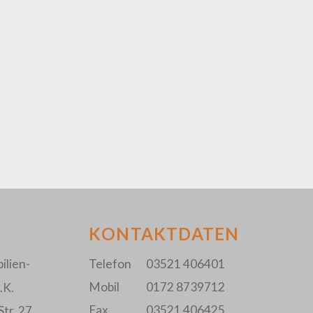
KONTAKTDATEN
lien-
Telefon
03521 406401
Mobil
0172 8739712
.K.
Fax
03521 406425
tr. 27