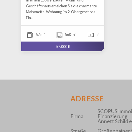
Geschäftshaus erreichen Sie die charmante
Maisonette-Wohnung im 2. Obergeschoss.
Ein...
57 m²
560 m²
2
57.000 €
ADRESSE
SCOPUS Immobi
Firma
Finanzierung
Annett Schild e
Straße
Großenhainer S