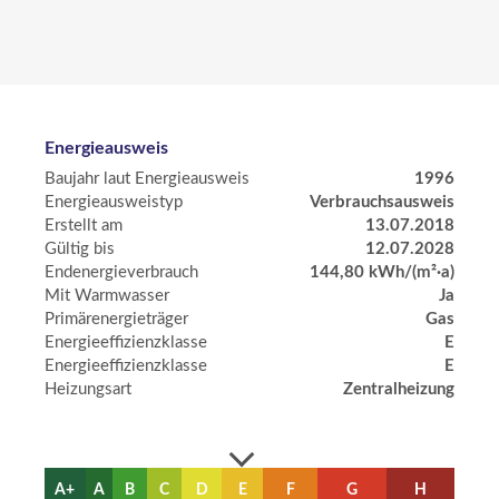
Energieausweis
Baujahr laut Energieausweis
1996
Energie­ausweistyp
Verbrauchsausweis
Erstellt am
13.07.2018
Gültig bis
12.07.2028
Endenergieverbrauch
144,80 kWh/(m²·a)
Mit Warmwasser
Ja
Primärenergieträger
Gas
Energieeffizienzklasse
E
Energieeffizienzklasse
E
Heizungsart
Zentralheizung
A+
A
B
C
D
E
F
G
H